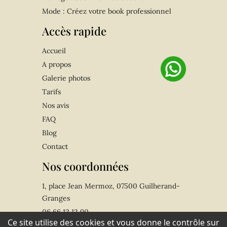
Mode : Créez votre book professionnel
Accès rapide
Accueil
A propos
Galerie photos
Tarifs
Nos avis
FAQ
Blog
Contact
Nos coordonnées
1, place Jean Mermoz, 07500 Guilherand-
Granges
06 66 12 12 90
Ce site utilise des cookies et vous donne le contrôle sur
jeromeboyer736@gmail.com